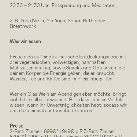
20.30 – 21.30 Uhr: Entspannung und Meditation,
z. B. Yoga Nidra, Yin-Yoga, Sound Bath oder
Breathwork
Was wir essen
Freue dich auf eine kulinarische Entdeckungsreise mit
drei vegetarischen, vollwertigen, nahrhaften
Mahlzeiten am Tag, sowie Snacks und Getränken, die
deinem Körper die Energie geben, die er braucht.
Wasser, Tee und Kaffee sind im Preis inbegriffen.
Wer ein Glas Wein am Abend genießen möchte, bringt
sich bitte selbst etwas mit. Bitte lasst uns im Vorfeld
wissen, wenn ihr Unverträglichkeiten habt, sodass wir
uns dazu einmal austauschen könnten.
Preise
2-Bett Zimmer: 899€* | 949€ p.P 3-Bett Zimmer:
879€* | 929€ p.P 4-Bett-Zimmer: 869€* | 919€ p.P