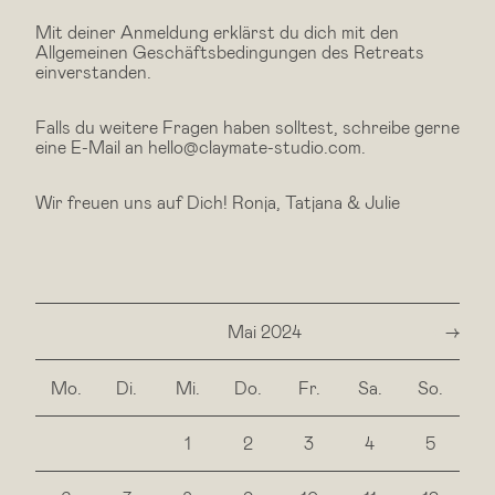
Mit deiner Anmeldung erklärst du dich mit den
Allgemeinen Geschäftsbedingungen des Retreats
einverstanden.
Falls du weitere Fragen haben solltest, schreibe gerne
eine E-Mail an hello@claymate-studio.com.
Wir freuen uns auf Dich! Ronja, Tatjana & Julie
Mai 2024
next
Mo.
Di.
Mi.
Do.
Fr.
Sa.
So.
1
2
3
4
5